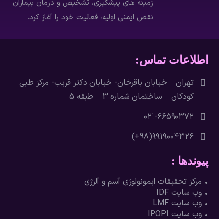
زمینه های پیشگیری، تشخیص و درمان بيماران
نقص ايمني اوليه، فعاليت خود را آغاز كرد.
اطلاعات تماس:
تهران – خيابان باقرخان- خيابان دکتر قريب- مرکز طبی
کودکان – ساختمان شماره 3 – طبقه 5
۶۶۵۹۰۳۷۲-٠٢١
۹۹۱۹۰۰۴۳۲۶(98+)
پیوندها :
• مرکز تحقیقات ایمونولوژی آسم و آلرژی
• وب سایت IDF
• وب سایت LMF
• وب سایت IPOPI