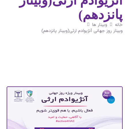
آنژیوادم ارثی(وبینار
پانزدهم)
خانه
وبینار ها
وبینار روز جهانی آنژیوادم ارثی(وبینار پانزدهم)