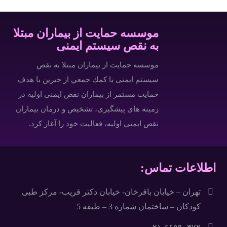
موسسه حمایت از بیماران مبتلا
به نقص سیستم ایمنی
موسسه حمایت از بیماران مبتلا به نقص
سیستم ایمنی با كمك جمعي از خيرين با هدف
حمایت مستمر از بیماران نقص ایمنی اولیه در
زمینه های پیشگیری، تشخیص و درمان بيماران
نقص ايمني اوليه، فعاليت خود را آغاز كرد.
اطلاعات تماس:
تهران – خيابان باقرخان- خيابان دکتر قريب- مرکز طبی
کودکان – ساختمان شماره 3 – طبقه 5